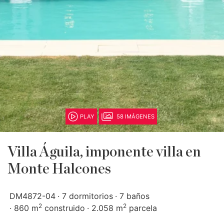
PLAY
58 IMÁGENES
Villa Águila, imponente villa en
Monte Halcones
DM4872-04
7 dormitorios
7 baños
2
2
860 m
construido
2.058 m
parcela