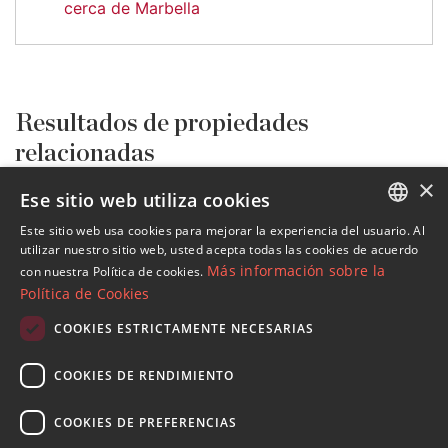
cerca de Marbella
Resultados de propiedades
relacionadas
×
Ese sitio web utiliza cookies
Todas las propiedades en venta
Benahavis
Monte Halcones
Villas y Chalets
DM4872-04
Este sitio web usa cookies para mejorar la experiencia del usuario. Al
ENGLISH
utilizar nuestro sitio web, usted acepta todas las cookies de acuerdo
Más información sobre la
con nuestra Política de cookies.
Propiedades en Monte Halcones
SPANISH
Política de Cookies
Propiedades en Benahavis
FRENCH
Villas y Chalets en Monte Halcones
COOKIES ESTRICTAMENTE NECESARIAS
GERMAN
COOKIES DE RENDIMIENTO
RUSSIAN
COOKIES DE PREFERENCIAS
Suscribase a nuestro Newsletter