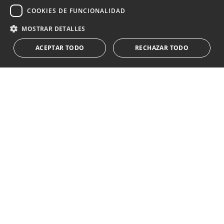
COOKIES DE FUNCIONALIDAD
Reciba novedades sobre propiedades , actualidad y
estilo de vida de Marbella
MOSTRAR DETALLES
ACEPTAR TODO
RECHAZAR TODO
Suscribirse
Acepto el
política de privacidad
Le informamos que los datos personales obtenidos mediante
este formulario
...Expandir