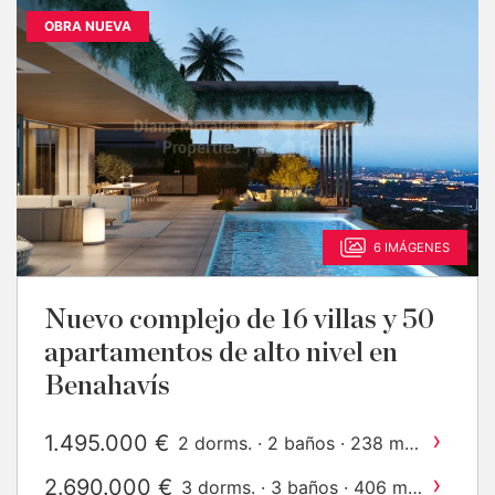
OBRA NUEVA
6 IMÁGENES
Nuevo complejo de 16 villas y 50
apartamentos de alto nivel en
Benahavís
›
1.495.000 €
2
2 dorms. · 2 baños · 238 m
construido
›
2.690.000 €
2
3 dorms. · 3 baños · 406 m