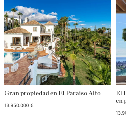
Gran propiedad en El Paraiso Alto
El He
en p
13.950.000 €
13.90