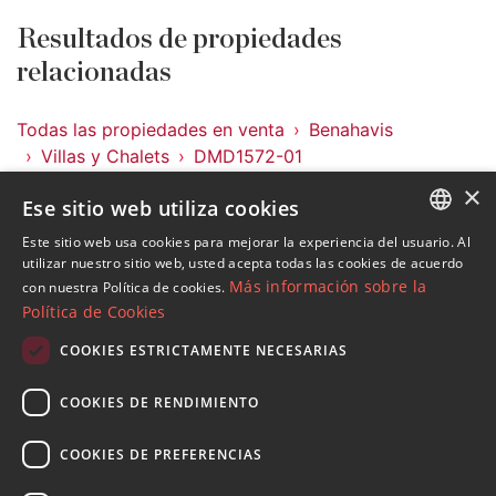
Resultados de propiedades
relacionadas
Todas las propiedades en venta
Benahavis
Villas y Chalets
DMD1572-01
×
Ese sitio web utiliza cookies
Propiedades en Benahavis
Villas y Chalets en Benahavis
Este sitio web usa cookies para mejorar la experiencia del usuario. Al
ENGLISH
utilizar nuestro sitio web, usted acepta todas las cookies de acuerdo
Más información sobre la
con nuestra Política de cookies.
SPANISH
Política de Cookies
FRENCH
COOKIES ESTRICTAMENTE NECESARIAS
Suscribase a nuestro Newsletter
GERMAN
Reciba novedades sobre propiedades , actualidad y
COOKIES DE RENDIMIENTO
RUSSIAN
estilo de vida de Marbella
COOKIES DE PREFERENCIAS
Suscribirse