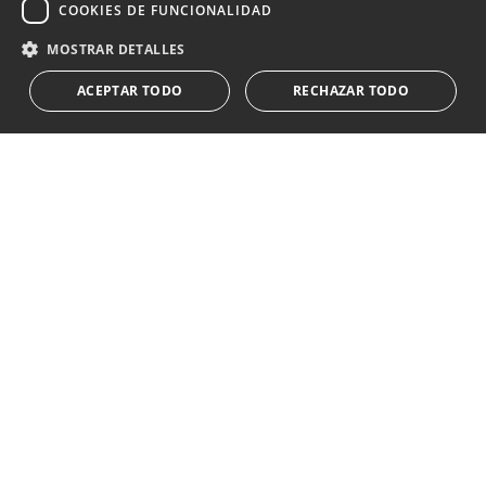
COOKIES DE FUNCIONALIDAD
Acepto el
política de privacidad
MOSTRAR DETALLES
Le informamos que los datos personales obtenidos mediante
ACEPTAR TODO
RECHAZAR TODO
este formulario
...Expandir
Av. Canovas del Castillo 4
1st Floor, Office 3
29601 Marbella
Ver en mapa