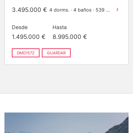
construido
›
3.495.000 €
2
4 dorms. · 4 baños · 539 m
construido
›
8.450.000 €
5 dorms. · 5 baños · 1.184
Desde
Hasta
2
m
construido
›
8.495.000 €
5 dorms. · 5 baños · 1.022
1.495.000 €
8.995.000 €
2
m
construido
›
8.950.000 €
6 dorms. · 6 baños · 1.022
2
m
construido
DMD1572
GUARDAR