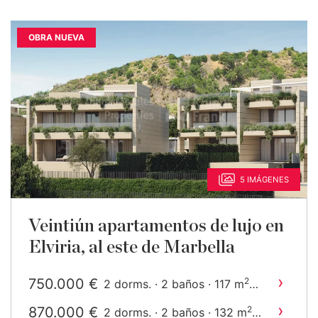
OBRA NUEVA
5 IMÁGENES
Veintiún apartamentos de lujo en
Elviria, al este de Marbella
›
750.000 €
2
2 dorms. · 2 baños · 117 m
construido
›
870.000 €
2
2 dorms. · 2 baños · 132 m