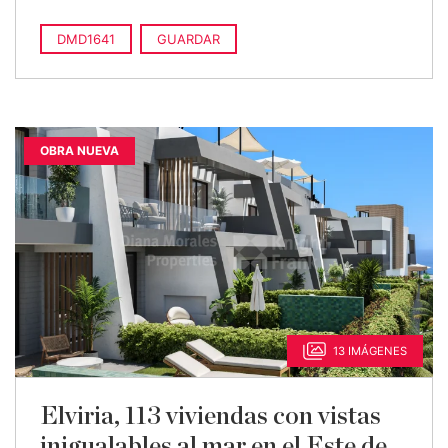
DMD1641
GUARDAR
OBRA NUEVA
13 IMÁGENES
Elviria, 113 viviendas con vistas
inigualables al mar en el Este de