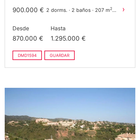
construido
›
900.000 €
2
2 dorms. · 2 baños · 207 m
construido
›
920.000 €
2
2 dorms. · 2 baños · 132 m
Desde
Hasta
construido
›
1.295.000 €
2
3 dorms. · 3 baños · 185 m
870.000 €
1.295.000 €
construido
›
1.320.000 €
2
3 dorms. · 3 baños · 207 m
construido
DMD1594
GUARDAR