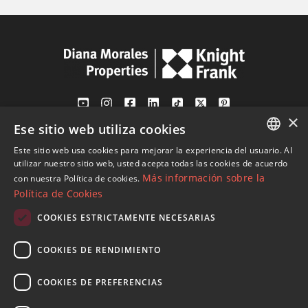
×
Ese sitio web utiliza cookies
Av. Canovas del Castillo 4
1st Floor, Office 3
Este sitio web usa cookies para mejorar la experiencia del usuario. Al
ENGLISH
29601 Marbella
utilizar nuestro sitio web, usted acepta todas las cookies de acuerdo
Más información sobre la
con nuestra Política de cookies.
Ver en mapa
SPANISH
Política de Cookies
FRENCH
COOKIES ESTRICTAMENTE NECESARIAS
Tel:
+34 952 765 138
GERMAN
Mob:
+34 601 636 766
COOKIES DE RENDIMIENTO
RUSSIAN
Whatsapp:
+34 952 765 138
info@dmproperties.com
COOKIES DE PREFERENCIAS
www.dmproperties.com