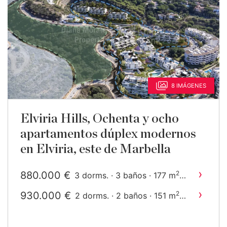
8 IMÁGENES
Elviria Hills, Ochenta y ocho
apartamentos dúplex modernos
en Elviria, este de Marbella
›
880.000 €
2
3 dorms. · 3 baños · 177 m
construido
›
930.000 €
2
2 dorms. · 2 baños · 151 m
construido