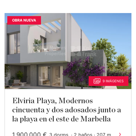
OBRA NUEVA
9 IMÁGENES
Elviria Playa, Modernos
cincuenta y dos adosados junto a
la playa en el este de Marbella
›
1.900.000 €
2
3 dorms. · 2 baños · 207 m