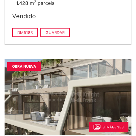
2
1.428 m
parcela
Vendido
DM5183
GUARDAR
OBRA NUEVA
8 IMÁGENES