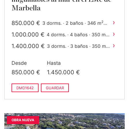
Marbella
›
850.000 €
2
3 dorms. · 2 baños · 346 m
construido
›
1.000.000 €
2
4 dorms. · 4 baños · 350 m
construido
›
1.400.000 €
2
3 dorms. · 3 baños · 350 m
construido
Desde
Hasta
850.000 €
1.450.000 €
DMD1642
GUARDAR
OBRA NUEVA