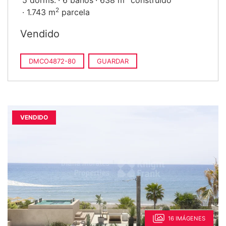
5 dorms.
6 baños
638 m
construido
2
1.743 m
parcela
Vendido
DMCO4872-80
GUARDAR
VENDIDO
16 IMÁGENES