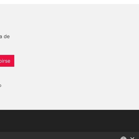
a de
birse
o
Tel:
+34 952 765 138
×