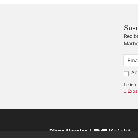
Susc
Recib
Marbe
Ac
Le inf
...Expa