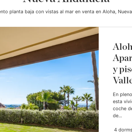
nto planta baja con vistas al mar en venta en Aloha, Nueva
Aloh
Apar
y pis
Vall
En pleno
esta viv
coche de
de...
4 dorms