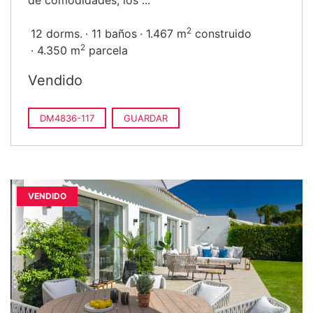
de comodidades, los ...
2
12 dorms.
11 baños
1.467 m
construido
2
4.350 m
parcela
Vendido
DM4836-117
GUARDAR
VENDIDO