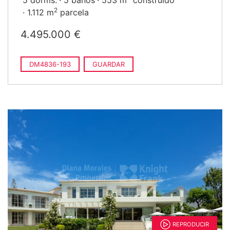
5 dorms.
5 baños
553 m
construido
2
1.112 m
parcela
4.495.000 €
DM4836-193
GUARDAR
REPRODUCIR