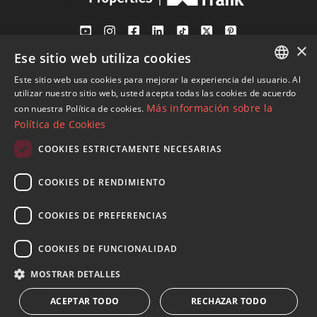
×
Ese sitio web utiliza cookies
Av. Canovas del Castillo 4
1st Floor, Office 3
Este sitio web usa cookies para mejorar la experiencia del usuario. Al
ENGLISH
29601 Marbella
utilizar nuestro sitio web, usted acepta todas las cookies de acuerdo
Más información sobre la
con nuestra Política de cookies.
Ver en mapa
SPANISH
Política de Cookies
FRENCH
COOKIES ESTRICTAMENTE NECESARIAS
Tel:
+34 952 765 138
GERMAN
Mob:
+34 601 636 766
COOKIES DE RENDIMIENTO
RUSSIAN
Whatsapp:
+34 952 765 138
info@dmproperties.com
COOKIES DE PREFERENCIAS
www.dmproperties.com
COOKIES DE FUNCIONALIDAD
© Copyright 1989 - 2026 Diana Morales Properties Knight
MOSTRAR DETALLES
Frank ·
Términos y condiciones de uso del sitio web
· Diseño
ACEPTAR TODO
RECHAZAR TODO
Web & SEO
Inmoba Networks