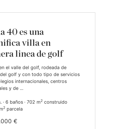
a 40 es una
ifica villa en
era linea de golf
en el valle del golf, rodeada de
el golf y con todo tipo de servicios
egios internacionales, centros
les y de ...
2
.
6 baños
702 m
construido
2
 m
parcela
.000 €