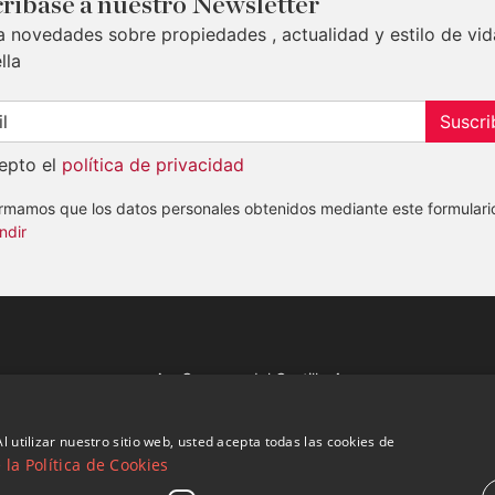
ribase a nuestro Newsletter
a novedades sobre propiedades , actualidad y estilo de vid
lla
Suscri
epto el
política de privacidad
ormamos que los datos personales obtenidos mediante este formulari
ndir
Av. Canovas del Castillo 4
1st Floor, Office 3
29601 Marbella
l utilizar nuestro sitio web, usted acepta todas las cookies de
Ver en mapa
la Política de Cookies