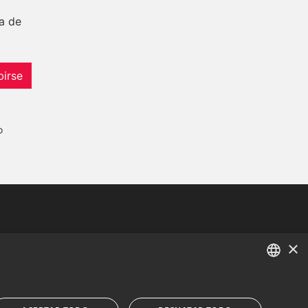
a de
birse
o
Tel:
+34 952 765 138
×
Mob:
+34 601 636 766
Whatsapp:
+34 952 765 138
ENGLISH
info@dmproperties.com