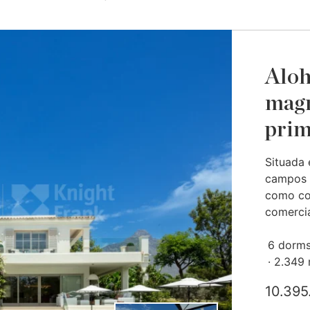
Aloh
magn
prim
Situada 
campos d
como col
comercia
6 dorms
2.349
10.395