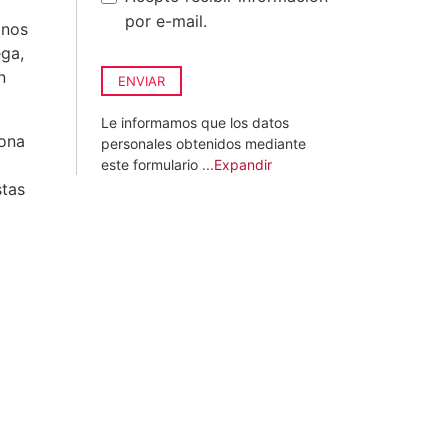
por e-mail.
onos
ega,
n
ENVIAR
Le informamos que los datos
zona
personales obtenidos mediante
este formulario
...Expandir
stas