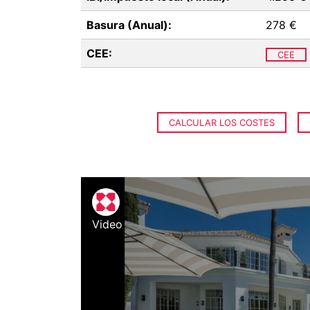
Basura (Anual):
278 €
CEE:
CEE
CALCULAR LOS COSTES
Video