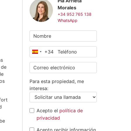
Pía Arrieta
Morales
+34 952 765 138
WhatsApp
+34
España
as
+34
 de
de
ios
Para esta propiedad, me
interesa:
fort
d
Acepto el
política de
privacidad
ibe
Acepto recibir información