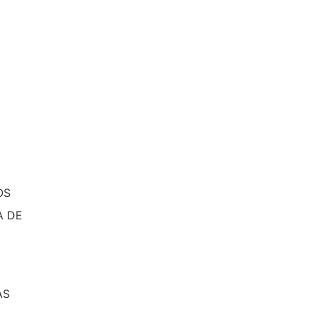
OS
A DE
AS