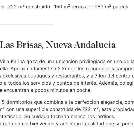
2
2
2
os
722 m
construido
150 m
terraza
1.959 m
parcela
n Las Brisas, Nueva Andalucia
illa Karina goza de una ubicación privilegiada en una de l
bella. Aproximadamente a 2 km de los reconocidos campos
 exclusivas boutiques y restaurantes, y a 7 km del centro 
o a todos los servicios y puntos de interés. Además, coleg
 se encuentran a pocos minutos en coche.
 de 5 dormitorios que combina a la perfección elegancia, con
m² con una superficie construida de 722 m², esta propieda
ofisticado. Su cuidada fachada blanca, los jardines
rada dan la bienvenida y anticipan la calidad que se perc