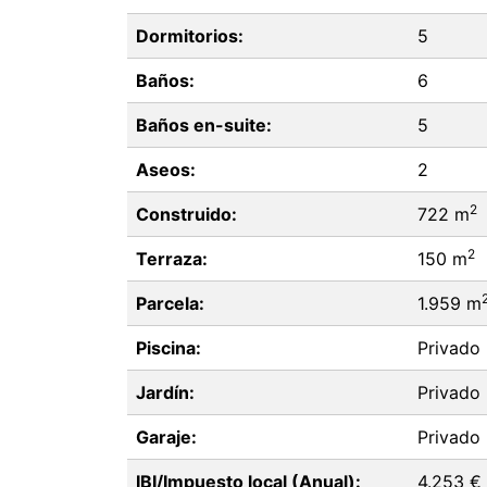
Dormitorios:
5
Baños:
6
Baños en-suite:
5
Aseos:
2
2
Construido:
722 m
2
Terraza:
150 m
Parcela:
1.959 m
Piscina:
Privado
Jardín:
Privado
Garaje:
Privado
IBI/Impuesto local (Anual):
4.253 €