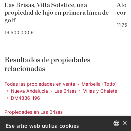
Las Brisas, Villa Solstice, una
Aloha
propiedad de lujo en primera línea de
coraz
golf
11.750
19.500.000 €
Resultados de propiedades
relacionadas
Todas las propiedades en venta
Marbella (Todo)
Nueva Andalucia
Las Brisas
Villas y Chalets
DM4836-196
Propiedades en Las Brisas
Propiedades en Nueva Andalucia
×
Ese sitio web utiliza cookies
Propiedades en Marbella (Todo)