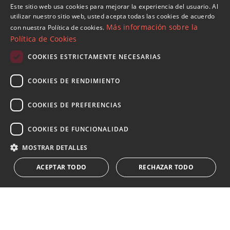
Villas y Chalets en Las Brisas
Este sitio web usa cookies para mejorar la experiencia del usuario. Al
ENGLISH
utilizar nuestro sitio web, usted acepta todas las cookies de acuerdo
Más información sobre la
con nuestra Política de cookies.
SPANISH
Política de Cookies
FRENCH
COOKIES ESTRICTAMENTE NECESARIAS
Suscribase a nuestro Newsletter
GERMAN
Reciba novedades sobre propiedades , actualidad y
COOKIES DE RENDIMIENTO
RUSSIAN
estilo de vida de Marbella
COOKIES DE PREFERENCIAS
Suscribirse
COOKIES DE FUNCIONALIDAD
Acepto el
política de privacidad
MOSTRAR DETALLES
Le informamos que los datos personales obtenidos mediante
ACEPTAR TODO
RECHAZAR TODO
este formulario
...Expandir