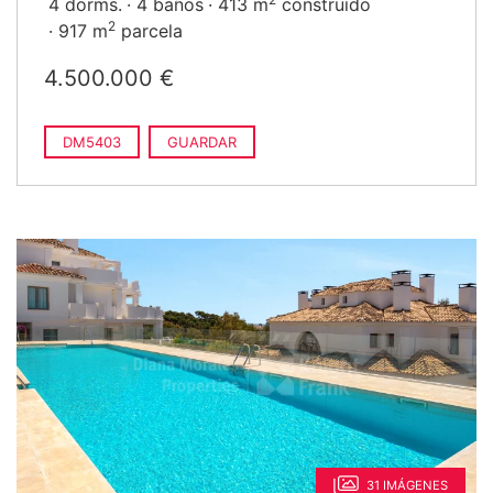
4 dorms.
4 baños
413 m
construido
2
917 m
parcela
4.500.000 €
DM5403
GUARDAR
31 IMÁGENES