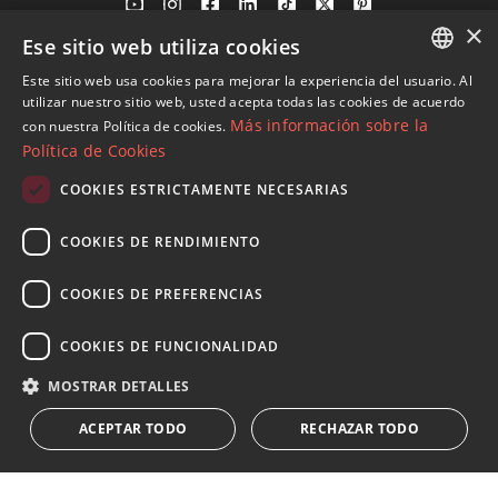
×
Ese sitio web utiliza cookies
Av. Canovas del Castillo 4
1st Floor, Office 3
Este sitio web usa cookies para mejorar la experiencia del usuario. Al
ENGLISH
29601 Marbella
utilizar nuestro sitio web, usted acepta todas las cookies de acuerdo
Más información sobre la
con nuestra Política de cookies.
Ver en mapa
SPANISH
Política de Cookies
FRENCH
COOKIES ESTRICTAMENTE NECESARIAS
Tel:
+34 952 765 138
GERMAN
Mob:
+34 601 636 766
COOKIES DE RENDIMIENTO
RUSSIAN
Whatsapp:
+34 952 765 138
info@dmproperties.com
COOKIES DE PREFERENCIAS
www.dmproperties.com
COOKIES DE FUNCIONALIDAD
© Copyright 1989 - 2026 Diana Morales Properties Knight
MOSTRAR DETALLES
Frank ·
Términos y condiciones de uso del sitio web
· Diseño
ACEPTAR TODO
RECHAZAR TODO
Web & SEO
Inmoba Networks