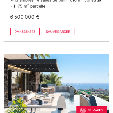
4 chambres
4 salles de bain
616 m
construit
2
1 175 m
parcelle
6 500 000 €
DM4836-243
SAUVEGARDER
10 IMAGES