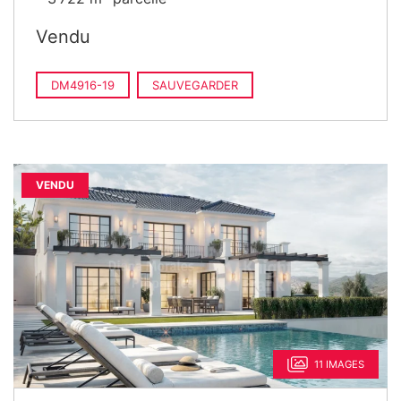
Vendu
DM4916-19
SAUVEGARDER
VENDU
11 IMAGES