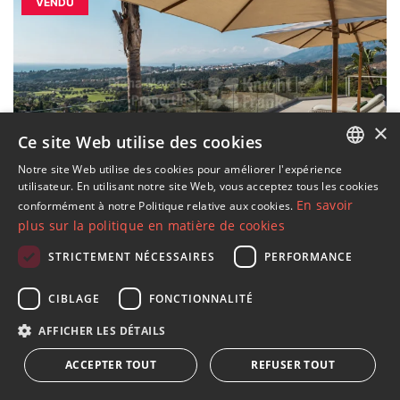
VENDU
×
Ce site Web utilise des cookies
Notre site Web utilise des cookies pour améliorer l'expérience
ENGLISH
42 IMAGES
utilisateur. En utilisant notre site Web, vous acceptez tous les cookies
En savoir
conformément à notre Politique relative aux cookies.
SPANISH
plus sur la politique en matière de cookies
Villa La Vista, merveilleuse vue
FRENCH
STRICTEMENT NÉCESSAIRES
PERFORMANCE
sur la côte à El Rosario
GERMAN
CIBLAGE
FONCTIONNALITÉ
RUSSIAN
El Rosario, à Marbella Est, est une communauté
située à environ 5 km des célèbres plages telles
AFFICHER LES DÉTAILS
que Playa de Alicate et à environ 4...
ACCEPTER TOUT
REFUSER TOUT
2
4 chambres
4 salles de bain
297 m
construit