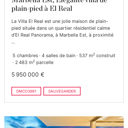
Marbella Est, Élégante villa de
plain-pied à El Real
La Villa El Real est une jolie maison de plain-
pied située dans un quartier résidentiel calme
d’El Real Panorama, à Marbella Est, à proximité
...
2
5 chambres
4 salles de bain
537 m
construit
2
2 483 m
parcelle
5 950 000 €
DMCO3961
SAUVEGARDER