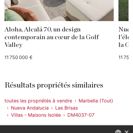
Aloha, Alcalá 70, un design
Nuev
contemporain au cœur de la Golf
l'él
Valley
la Go
11 750 000 €
11 750
Résultats propriétés similaires
toutes les propriétés à vendre
Marbella (Tout)
Nueva Andalucia
Las Brisas
Villas - Maisons Isolée
DM4037-07
Propriétés à Las Brisas
×