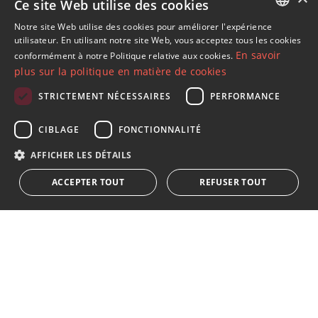
Ce site Web utilise des cookies
Propriétés à Nueva Andalucia
Propriétés à Marbella (Tout)
Notre site Web utilise des cookies pour améliorer l'expérience
ENGLISH
utilisateur. En utilisant notre site Web, vous acceptez tous les cookies
Villas - Maisons Isolée à Las Brisas
En savoir
conformément à notre Politique relative aux cookies.
SPANISH
plus sur la politique en matière de cookies
FRENCH
STRICTEMENT NÉCESSAIRES
PERFORMANCE
GERMAN
S´abonner à notre lettre d'information
CIBLAGE
FONCTIONNALITÉ
RUSSIAN
Recevez des informations sur l'immobilier, l'actualité et
AFFICHER LES DÉTAILS
le style de vie à Marbella
ACCEPTER TOUT
REFUSER TOUT
S'abonner
J'accepte les
politique de confidentialité
Nous vous informons que toutes les données personnelles
obtenues au moyen de ce formulaire,
...Agrandir