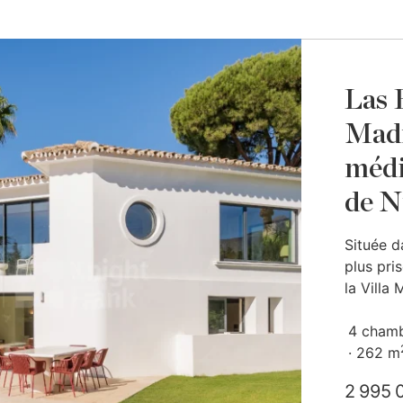
Las B
Madr
médi
de N
Située d
plus pri
la Villa
4 cham
262 m
2 995 