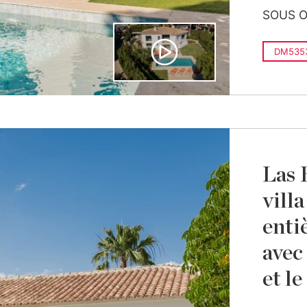
SOUS O
DM535
Las B
vill
enti
avec
et le