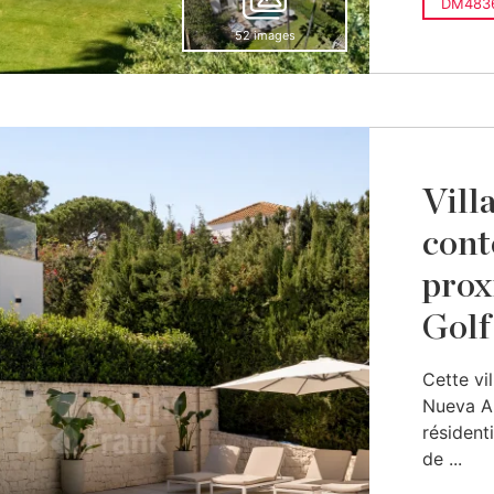
DM483
52 images
Vill
cont
prox
Golf
Cette vi
Nueva An
résidenti
de ...