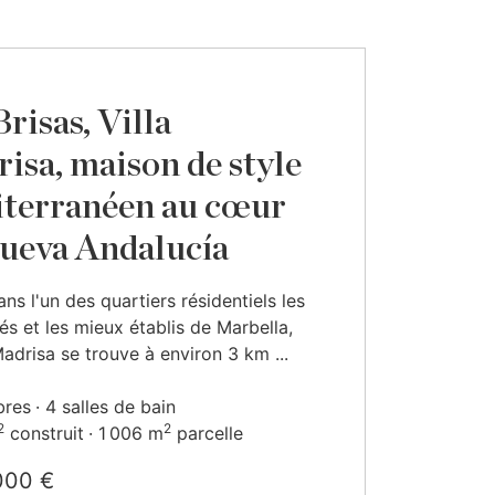
risas, Villa
isa, maison de style
terranéen au cœur
ueva Andalucía
ans l'un des quartiers résidentiels les
sés et les mieux établis de Marbella,
 Madrisa se trouve à environ 3 km ...
bres
4 salles de bain
2
2
construit
1 006 m
parcelle
000 €