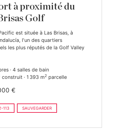
ort à proximité du
Brisas Golf
Pacific est située à Las Brisas, à
dalucía, l'un des quartiers
els les plus réputés de la Golf Valley
bres
4 salles de bain
2
2
construit
1 393 m
parcelle
000 €
-113
SAUVEGARDER