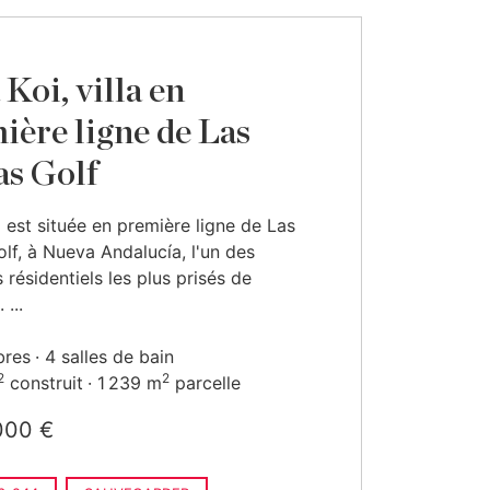
Koi, villa en
ière ligne de Las
as Golf
 est située en première ligne de Las
olf, à Nueva Andalucía, l'un des
 résidentiels les plus prisés de
 ...
bres
4 salles de bain
2
2
construit
1 239 m
parcelle
000 €