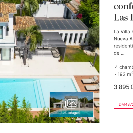
conf
Las 
La Villa 
Nueva An
résidenti
de ...
4 cham
193 m
3 895 
DM4872
30 images