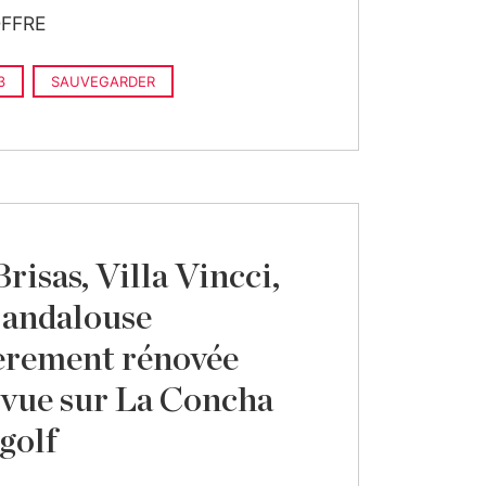
FFRE
3
SAUVEGARDER
risas, Villa Vincci,
a andalouse
èrement rénovée
 vue sur La Concha
 golf