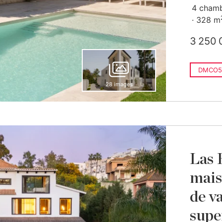
4 cham
328 m
3 250 
DMCO5
28 images
Las 
mais
de va
supe