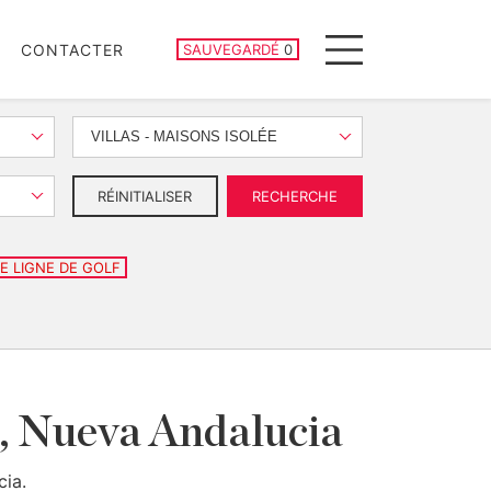
PROPRIÉTÉS SAUVEGARDÉES
CONTACTER
SAUVEGARDÉ
0
Menu
VILLAS - MAISONS ISOLÉE
RÉINITIALISER
RECHERCHE
E LIGNE DE GOLF
as, Nueva Andalucia
cia.