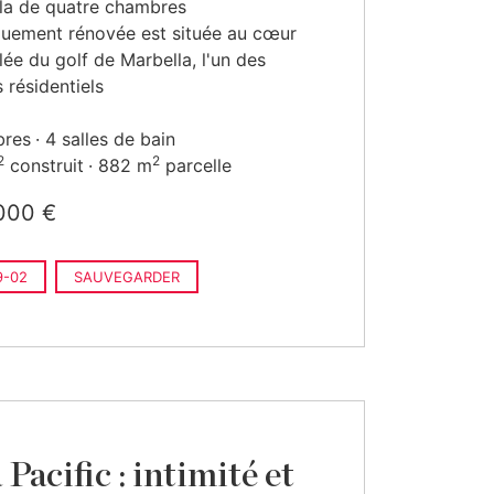
lla de quatre chambres
quement rénovée est située au cœur
llée du golf de Marbella, l'un des
s résidentiels
bres
4 salles de bain
2
2
construit
882 m
parcelle
000 €
9-02
SAUVEGARDER
 Pacific : intimité et