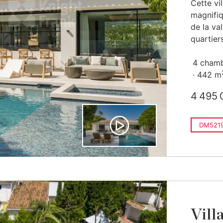
Cette vi
magnifi
de la va
quartier
4 cham
442 m
4 495 
DM521
Villa