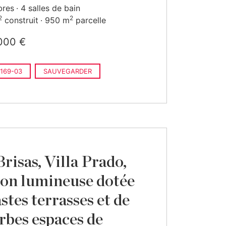
bres
4 salles de bain
2
2
construit
950 m
parcelle
000 €
169-03
SAUVEGARDER
Brisas, Villa Prado,
on lumineuse dotée
stes terrasses et de
rbes espaces de