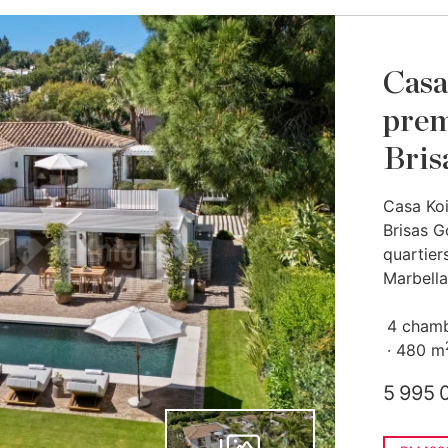
Casa 
prem
Bris
Casa Koi
Brisas G
quartiers
Marbella.
4 cham
480 m
5 995 