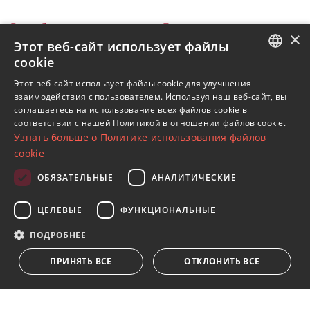
Все объекты на продажу
Бенахавис
×
Monte Mayor
Виллы
DMD1478-12
Этот веб-сайт использует файлы
cookie
Объекты в Monte Mayor
ENGLISH
Этот веб-сайт использует файлы cookie для улучшения
Объекты в Бенахавис
взаимодействия с пользователем. Используя наш веб-сайт, вы
SPANISH
Виллы в Monte Mayor
соглашаетесь на использование всех файлов cookie в
соответствии с нашей Политикой в ​​отношении файлов cookie.
FRENCH
Узнать больше о Политике использования файлов
GERMAN
cookie
RUSSIAN
ОБЯЗАТЕЛЬНЫЕ
АНАЛИТИЧЕСКИЕ
Подпишитесь на нашу рассылку
ЦЕЛЕВЫЕ
ФУНКЦИОНАЛЬНЫЕ
Получайте обновления о недвижимости, новостях
и образе жизни в Марбелье
ПОДРОБНЕЕ
ПРИНЯТЬ ВСЕ
ОТКЛОНИТЬ ВСЕ
Подписаться
Я принимаю
политика конфиденциальности