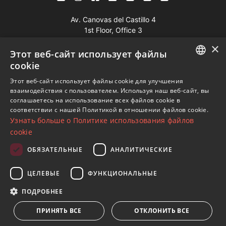
Av. Canovas del Castillo 4
1st Floor, Office 3
29601 Marbella
×
Этот веб-сайт использует файлы
Посмотреть на карте
cookie
ENGLISH
Этот веб-сайт использует файлы cookie для улучшения
Телефон:
+34 952 765 138
взаимодействия с пользователем. Используя наш веб-сайт, вы
SPANISH
Моб:
+34 601 636 766
соглашаетесь на использование всех файлов cookie в
соответствии с нашей Политикой в ​​отношении файлов cookie.
FRENCH
Whatsapp:
+34 952 765 138
Узнать больше о Политике использования файлов
info@dmproperties.com
GERMAN
cookie
www.dmproperties.com
RUSSIAN
ОБЯЗАТЕЛЬНЫЕ
АНАЛИТИЧЕСКИЕ
© Copyright 1989 - 2026 Diana Morales Properties Knight
ЦЕЛЕВЫЕ
ФУНКЦИОНАЛЬНЫЕ
Frank ·
Сайт применяет Правила и условия
· Дизайн сайтов
ПОДРОБНЕЕ
и СЕО
Inmoba Networks
ПРИНЯТЬ ВСЕ
ОТКЛОНИТЬ ВСЕ