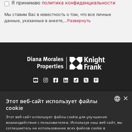
Я принимаю
политика конфиденциальности
Мы ставим Вас в известность о том, что все личные
данные, указанные в анкете,
...Развернуть
Av. Canovas del Castillo 4
×
1st Floor, Office 3
Этот веб-сайт использует файлы
29601 Marbella
cookie
Посмотреть на карте
ENGLISH
Этот веб-сайт использует файлы cookie для улучшения
взаимодействия с пользователем. Используя наш веб-сайт, вы
SPANISH
соглашаетесь на использование всех файлов cookie в
Телефон:
+34 952 765 138