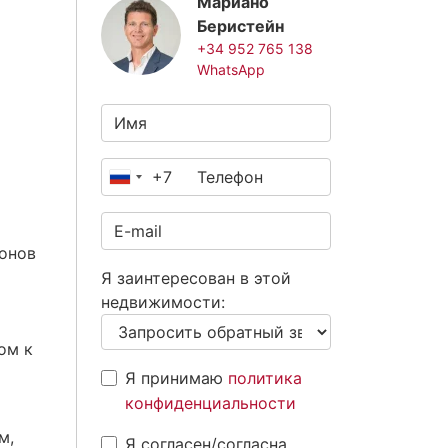
Мариано
Беристейн
+34 952 765 138
WhatsApp
+7
Россия
+7
онов
Я заинтересован в этой
недвижимости:
ом к
Я принимаю
политика
конфиденциальности
м,
Я согласен/согласна