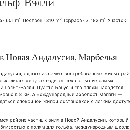
ольф-Вэлли
2
2
2
е
601 m
Пострен
310 m
Терраса
2 482 m
Участок
 в Новая Андалусия, Марбелья
ндалусии, одного из самых востребованных жилых рай
нескольких минутах езды от некоторых из самых
й Гольф-Вэлли. Пуэрто Банус и его пляжи находятся
имерно в 8 км, а международный аэропорт Малаги —
ждаться спокойной жилой обстановкой с легким доступ
мся районе частных вилл в Новой Андалусии, который
 близостью к полям для гольфа, международным школа