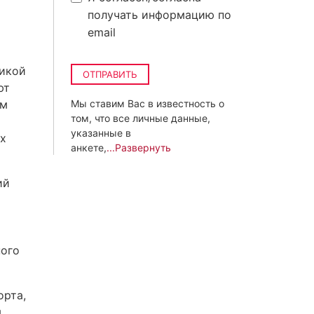
получать информацию по
email
тикой
ОТПРАВИТЬ
ют
ем
Мы ставим Вас в известность о
том, что все личные данные,
указанные в
их
анкете,
...Развернуть
ий
ного
орта,
я