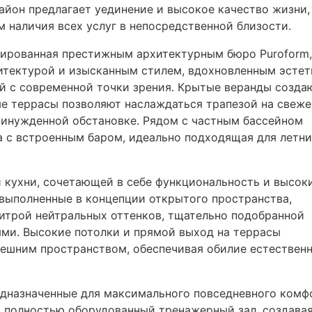
айон предлагает уединение и высокое качество жизни,
 наличия всех услуг в непосредственной близости.
ктированная престижным архитектурным бюро Puroform,
итектурой и изысканным стилем, вдохновленным эсте
й с современной точки зрения. Крытые веранды созда
ые террасы позволяют наслаждаться трапезой на свеж
ринужденной обстановке. Рядом с частным бассейном
а с встроенным баром, идеально подходящая для летн
 кухни, сочетающей в себе функциональность и высок
, выполненные в концепции открытого пространства,
итрой нейтральных оттенков, тщательно подобранной
ми. Высокие потолки и прямой выход на террасы
нешним пространством, обеспечивая обилие естествен
едназначенные для максимального повседневного комф
 и полностью оборудованный тренажерный зал, создава