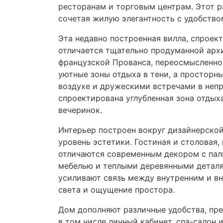
ресторанам и торговым центрам. Этот р
сочетая жилую элегантность с удобством
Эта недавно построенная вилла, спрое
отличается тщательно продуманной арх
французской Прованса, переосмысленно
уютные зоны отдыха в тени, а просторн
воздухе и дружескими встречами в неп
спроектирована углубленная зона отдых
вечеринок.
Интерьер построен вокруг дизайнерской
уровень эстетики. Гостиная и столовая
отличаются современным декором с пал
мебелью и теплыми деревянными деталя
усиливают связь между внутренним и в
света и ощущение простора.
Дом дополняют различные удобства, пр
в том числе личный кабинет, спа-салон