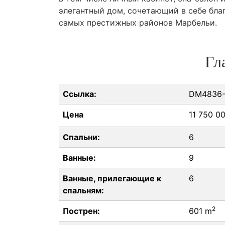
элегантный дом, сочетающий в себе бла
самых престижных районов Марбельи.
Гл
Ссылка:
DM4836-
Цена
11 750 0
Спальни:
6
Ванные:
9
Ванные, прилегающие к
6
спальням:
2
Пострен:
601 m