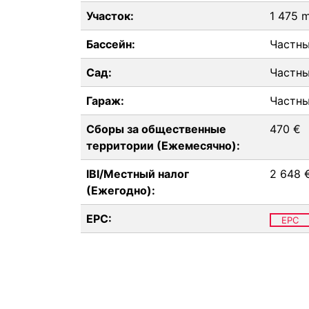
Участок:
1 475 
Бассейн:
Частн
Сад:
Частн
Гараж:
Частн
Сборы за общественные
470 €
территории (Ежемесячно):
IBI/Местный налог
2 648 
(Ежегодно):
EPC:
EPC