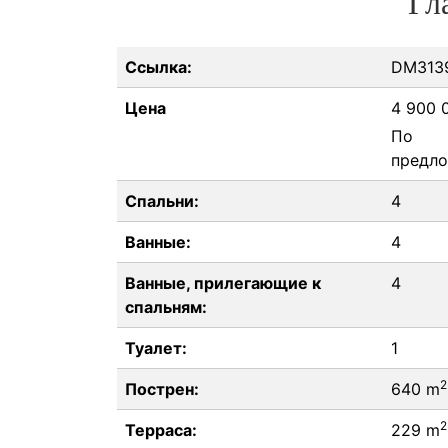
Гл
Ссылка:
DM313
Цена
4 900 
По
предл
Спальни:
4
Ванные:
4
Ванные, прилегающие к
4
спальням:
Туалет:
1
2
Пострен:
640 m
2
Терраса:
229 m