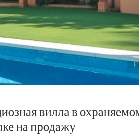
циозная вилла в охраняемо
лке на продажу