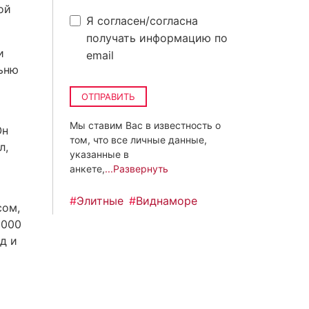
ой
Я согласен/согласна
получать информацию по
и
email
ьню
ОТПРАВИТЬ
Мы ставим Вас в известность о
Он
том, что все личные данные,
л,
указанные в
анкете,
...Развернуть
#
Элитные
#
Виднаморе
сом,
 000
д и