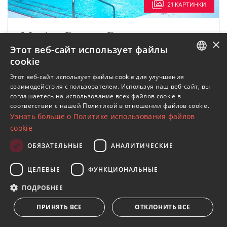
21 КАРТИНКИ
Marina Puente Romano,
×
Этот веб-сайт использует файлы
Квартира с двумя спальнями на
cookie
первом этаже в Золотой Миле
ENGLISH
Этот веб-сайт использует файлы cookie для улучшения
Марбельи
взаимодействия с пользователем. Используя наш веб-сайт, вы
SPANISH
соглашаетесь на использование всех файлов cookie в
Отличная возможность приобрести
соответствии с нашей Политикой в ​​отношении файлов cookie.
FRENCH
Узнать больше о Политике использования файлов
просторную квартиру на первом этаже в
GERMAN
cookie
комплексе
RUSSIAN
ОБЯЗАТЕЛЬНЫЕ
АНАЛИТИЧЕСКИЕ
2
2 спальни
2 ванные
145 m
построен
ЦЕЛЕВЫЕ
ФУНКЦИОНАЛЬНЫЕ
2 700 000 €
ПОДРОБНЕЕ
DMCO2596-13
СОХРАНИТЬ
ПРИНЯТЬ ВСЕ
ОТКЛОНИТЬ ВСЕ