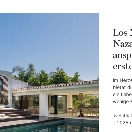
Los 
Naza
ansp
erst
Im Herz
bietet di
ein Leb
wenige 
5 Schla
1.025 