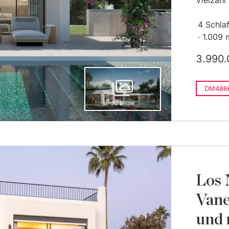
Vielzahl 
4 Schla
1.009 
3.990.
DM486
22 Bilder
Los 
Vane
und 