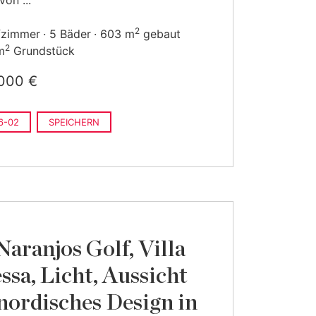
von ...
2
fzimmer
5 Bäder
603 m
gebaut
2
m
Grundstück
000 €
6-02
SPEICHERN
Naranjos Golf, Villa
ssa, Licht, Aussicht
nordisches Design in