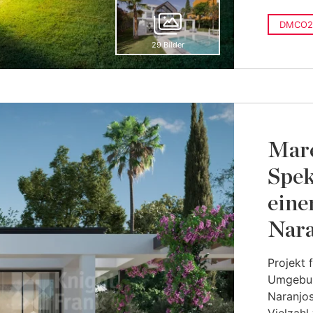
DMCO2
29 Bilder
Mare
Spek
eine
Nara
Projekt f
Umgebun
Naranjos