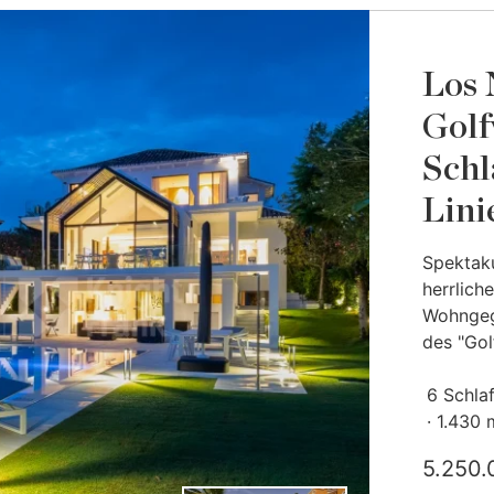
Los 
Golf
Schl
Lini
Spektaku
herrlich
Wohngeg
des "Golf
6 Schla
1.430 
5.250.