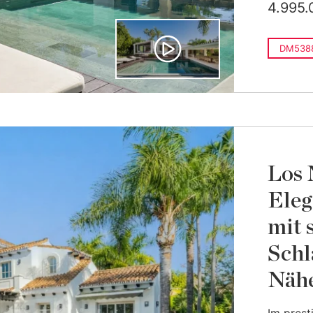
4.995.
DM538
Los 
Eleg
mit 
Schl
Nähe