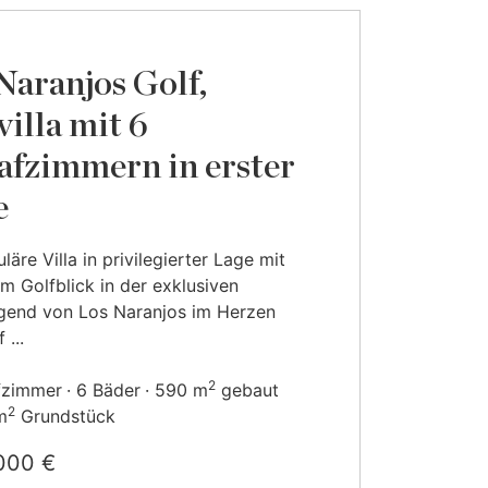
Naranjos Golf,
villa mit 6
afzimmern in erster
e
läre Villa in privilegierter Lage mit
em Golfblick in der exklusiven
end von Los Naranjos im Herzen
 ...
2
fzimmer
6 Bäder
590 m
gebaut
2
m
Grundstück
000 €