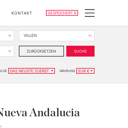
GESPEICHERTE IMMOBILIEN
KONTAKT
GESPEICHERT
0
Menu
VILLEN
ZURÜCKSETZEN
SUCHE
DAS NEUSTE ZUERST
EUR €
OLGE
WÄHRUNG
 Nueva Andalucia
.