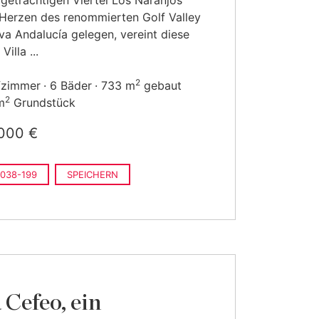
igeträchtigen Viertel Los Naranjos
 Herzen des renommierten Golf Valley
a Andalucía gelegen, vereint diese
Villa ...
2
fzimmer
6 Bäder
733 m
gebaut
2
m
Grundstück
000 €
038-199
SPEICHERN
 Cefeo, ein