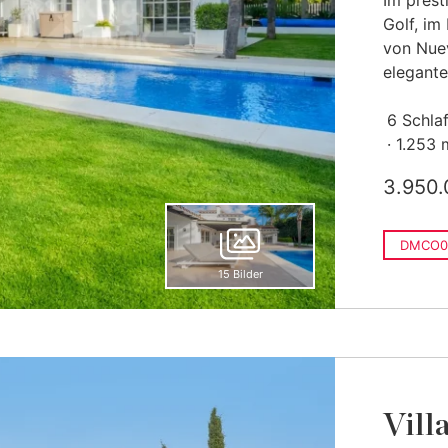
Im prest
Golf, im
von Nuev
elegante 
6 Schla
1.253 
3.950.
DMCO0
15 Bilder
Villa