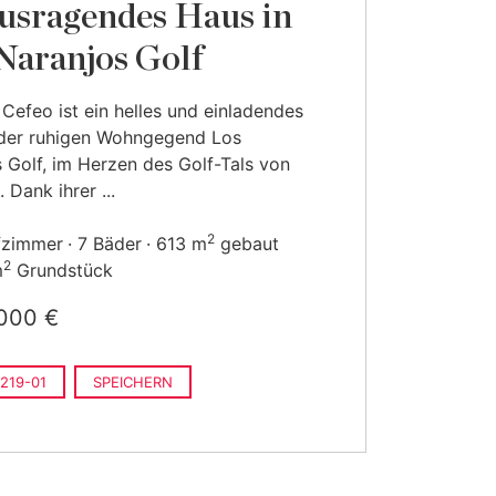
usragendes Haus in
Naranjos Golf
a Cefeo ist ein helles und einladendes
 der ruhigen Wohngegend Los
 Golf, im Herzen des Golf-Tals von
 Dank ihrer ...
2
fzimmer
7 Bäder
613 m
gebaut
2
m
Grundstück
000 €
219-01
SPEICHERN