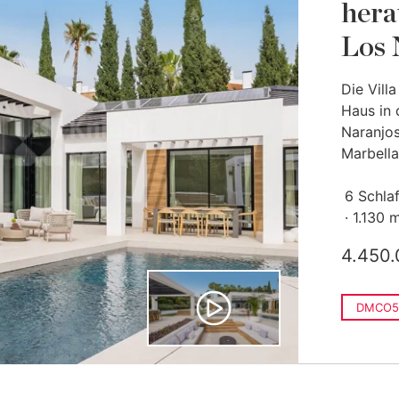
hera
Los 
Die Vill
Haus in
Naranjos
Marbella.
6 Schla
1.130 
4.450.
DMCO5