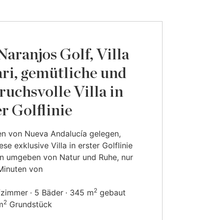
Naranjos Golf, Villa
ri, gemütliche und
ruchsvolle Villa in
er Golflinie
en von Nueva Andalucía gelegen,
ese exklusive Villa in erster Golflinie
en umgeben von Natur und Ruhe, nur
Minuten von
2
fzimmer
5 Bäder
345 m
gebaut
2
m
Grundstück