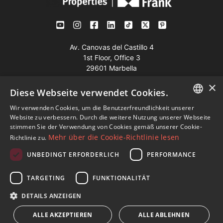
Av. Canovas del Castillo 4
1st Floor, Office 3
29601 Marbella
Auf der Karte anzeigen
×
Diese Webseite verwendet Cookies.
Wir verwenden Cookies, um die Benutzerfreundlichkeit unserer
Tel:
+34 952 765 138
ENGLISH
Website zu verbessern. Durch die weitere Nutzung unserer Webseite
Mob:
+34 601 636 766
stimmen Sie der Verwendung von Cookies gemäß unserer Cookie-
SPANISH
Mehr über die Cookie-Richtlinie lesen
Richtlinie zu.
Whatsapp:
+34 952 765 138
FRENCH
info@dmproperties.com
UNBEDINGT ERFORDERLICH
PERFORMANCE
GERMAN
www.dmproperties.com
TARGETING
FUNKTIONALITÄT
RUSSIAN
© Copyright 1989 - 2026 Diana Morales Properties Knight
DETAILS ANZEIGEN
Frank ·
Bedingungen für die Nutzung der Website
· Webdesign
ALLE AKZEPTIEREN
ALLE ABLEHNEN
& SEO
Inmoba Networks