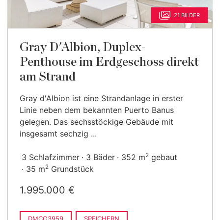
21 BILDER
Gray D'Albion, Duplex-
Penthouse im Erdgeschoss direkt
am Strand
Gray d'Albion ist eine Strandanlage in erster
Linie neben dem bekannten Puerto Banus
gelegen. Das sechsstöckige Gebäude mit
insgesamt sechzig ...
2
3 Schlafzimmer
3 Bäder
352 m
gebaut
2
35 m
Grundstück
1.995.000 €
DMCO3959
SPEICHERN