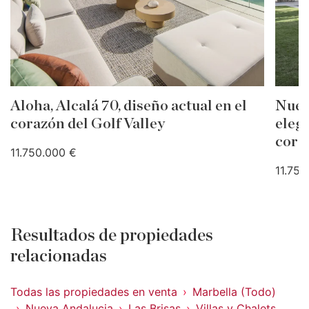
Aloha, Alcalá 70, diseño actual en el
Nuev
corazón del Golf Valley
eleg
coraz
11.750.000 €
11.750
Resultados de propiedades
relacionadas
Todas las propiedades en venta
Marbella (Todo)
Nueva Andalucia
Las Brisas
Villas y Chalets