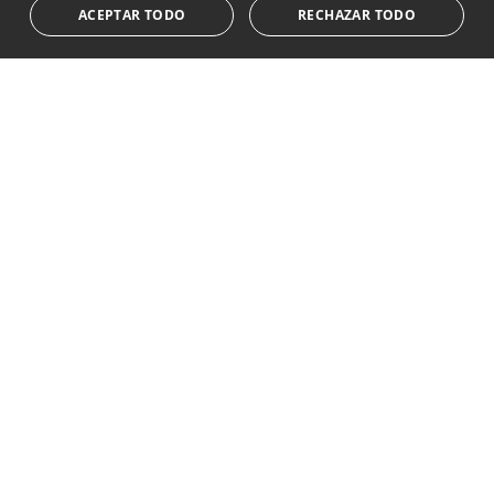
ACEPTAR TODO
RECHAZAR TODO
este formulario
...Expandir
Av. Canovas del Castillo 4
1st Floor, Office 3
29601 Marbella
Ver en mapa
Tel:
+34 952 765 138
Mob:
+34 601 636 766