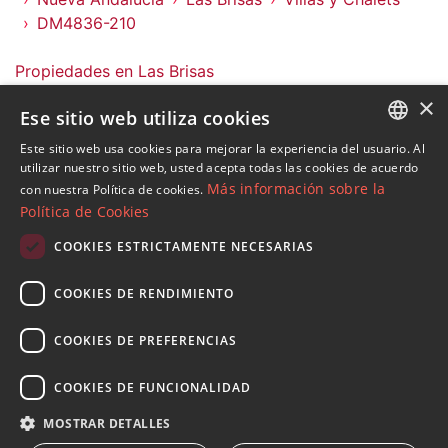
DM4836-210
Propiedades en Las Brisas
Propiedades en Nueva Andalucia
×
Ese sitio web utiliza cookies
Propiedades en Marbella (Todo)
Villas y Chalets en Las Brisas
Este sitio web usa cookies para mejorar la experiencia del usuario. Al
ENGLISH
utilizar nuestro sitio web, usted acepta todas las cookies de acuerdo
Más información sobre la
con nuestra Política de cookies.
SPANISH
Política de Cookies
FRENCH
COOKIES ESTRICTAMENTE NECESARIAS
Suscribase a nuestro Newsletter
GERMAN
Reciba novedades sobre propiedades , actualidad y
COOKIES DE RENDIMIENTO
RUSSIAN
estilo de vida de Marbella
COOKIES DE PREFERENCIAS
Suscribirse
COOKIES DE FUNCIONALIDAD
Acepto el
política de privacidad
MOSTRAR DETALLES
Le informamos que los datos personales obtenidos mediante