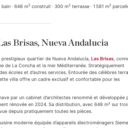
2
2
2
 bain
648 m
construit
300 m
terrasse
1 581 m
parcell
 Las Brisas, Nueva Andalucia
le prestigieux quartier de Nueva Andalucía,
Las Brisas
, conn
e de La Concha et la mer Méditerranée. Stratégiquement
es écoles et d’autres services. Entourée des célèbres terra
tte villa offre un cadre exclusif et confortable pour les
ave par un cabinet d’architectes renommé et développée p
ent rénovée en 2024. Sa distribution, avec 648 m² sur troi
 vue depuis pratiquement toutes les pièces.
 cuisine moderne équipée d’appareils électroménagers Siem