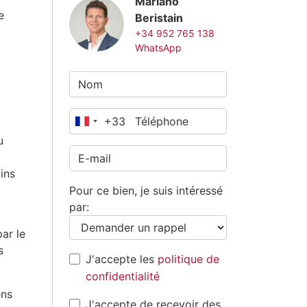
Mariano
e
Beristain
+34 952 765 138
WhatsApp
+33
France
u
+33
ins
Pour ce bien, je suis intéressé
par:
ar le
s
J'accepte les
politique de
confidentialité
ens
J'accepte de recevoir des