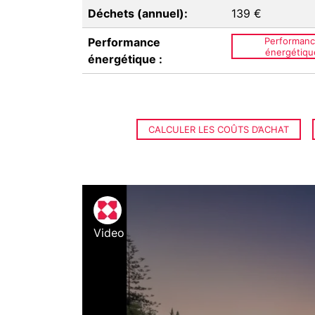
Déchets (annuel):
139 €
Performance
Performan
énergétiqu
énergétique :
CALCULER LES COÛTS D’ACHAT
Video