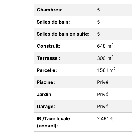
Chambres:
5
Salles de bain:
5
Salles de bain en suite:
5
2
Construit:
648 m
2
Terrasse :
300 m
2
Parcelle:
1 581 m
Piscine:
Privé
Jardin:
Privé
Garage:
Privé
IBI/Taxe locale
2 491 €
(annuel):