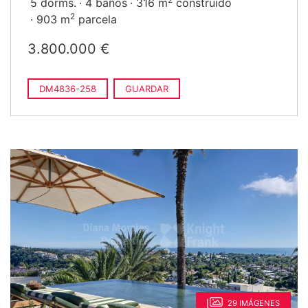
5 dorms.
4 baños
316 m
construido
2
903 m
parcela
3.800.000 €
DM4836-258
GUARDAR
29 IMÁGENES