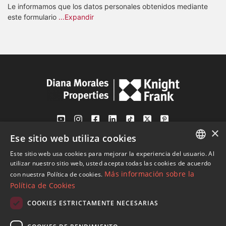
Le informamos que los datos personales obtenidos mediante
este formulario
...Expandir
×
Ese sitio web utiliza cookies
Av. Canovas del Castillo 4
1st Floor, Office 3
Este sitio web usa cookies para mejorar la experiencia del usuario. Al
ENGLISH
29601 Marbella
utilizar nuestro sitio web, usted acepta todas las cookies de acuerdo
Más información sobre la
con nuestra Política de cookies.
Ver en mapa
SPANISH
Política de Cookies
FRENCH
COOKIES ESTRICTAMENTE NECESARIAS
Tel:
+34 952 765 138
GERMAN
Mob:
+34 601 636 766