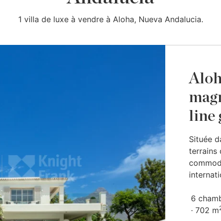
1 villa de luxe à vendre à Aloha, Nueva Andalucia.
Aloh
magn
line 
Située d
terrains
commodit
internati
6 cham
702 m