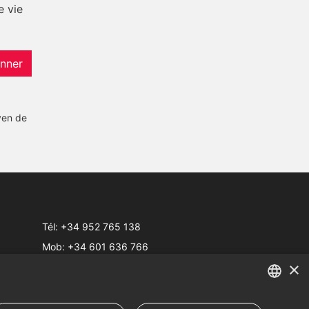
e vie
nner
yen de
Tél:
+34 952 765 138
Mob:
+34 601 636 766
×
Whatsapp:
+34 952 765 138
info@dmproperties.com
www.dmproperties.com
ENGLISH