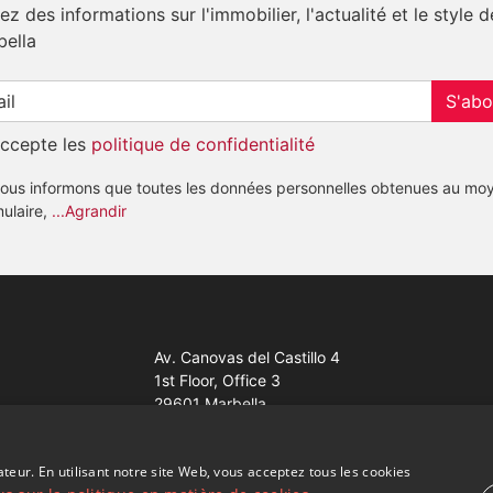
z des informations sur l'immobilier, l'actualité et le style d
bella
S'abo
accepte les
politique de confidentialité
ous informons que toutes les données personnelles obtenues au mo
mulaire,
...Agrandir
Av. Canovas del Castillo 4
1st Floor, Office 3
29601 Marbella
Voir sur la carte
ateur. En utilisant notre site Web, vous acceptez tous les cookies