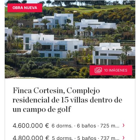
OBRA NUEVA
10 IMÁGENES
Finca Cortesin, Complejo
residencial de 15 villas dentro de
un campo de golf
›
4.600.000 €
2
6 dorms. · 6 baños · 725 m
construido
›
4.800.000 €
2
5 dorms. · 5 baños · 737 m