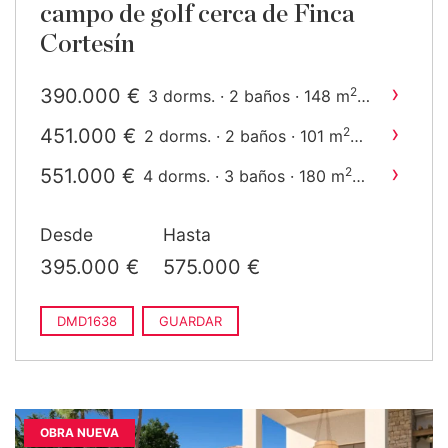
campo de golf cerca de Finca
Cortesín
›
390.000 €
2
3 dorms. · 2 baños · 148 m
construido
›
451.000 €
2
2 dorms. · 2 baños · 101 m
construido
›
551.000 €
2
4 dorms. · 3 baños · 180 m
construido
Desde
Hasta
395.000 €
575.000 €
DMD1638
GUARDAR
OBRA NUEVA