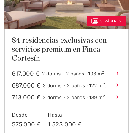
9 IMÁGENES
84 residencias exclusivas con
servicios premium en Finca
Cortesín
›
617.000 €
2
2 dorms. · 2 baños · 108 m
construido
›
687.000 €
2
3 dorms. · 2 baños · 122 m
construido
›
713.000 €
2
2 dorms. · 2 baños · 139 m
construido
›
784.000 €
2
3 dorms. · 2 baños · 143 m
Desde
Hasta
construido
›
1.011.000 €
2
2 dorms. · 2 baños · 155 m
575.000 €
1.523.000 €
construido
›
2