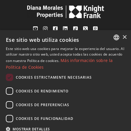
×
Ese sitio web utiliza cookies
Av. Canovas del Castillo 4
1st Floor, Office 3
Este sitio web usa cookies para mejorar la experiencia del usuario. Al
ENGLISH
29601 Marbella
utilizar nuestro sitio web, usted acepta todas las cookies de acuerdo
Más información sobre la
con nuestra Política de cookies.
Ver en mapa
SPANISH
Política de Cookies
FRENCH
COOKIES ESTRICTAMENTE NECESARIAS
Tel:
+34 952 765 138
GERMAN
Mob:
+34 601 636 766
COOKIES DE RENDIMIENTO
RUSSIAN
Whatsapp:
+34 952 765 138
info@dmproperties.com
COOKIES DE PREFERENCIAS
www.dmproperties.com
COOKIES DE FUNCIONALIDAD
© Copyright 1989 - 2026 Diana Morales Properties Knight
MOSTRAR DETALLES