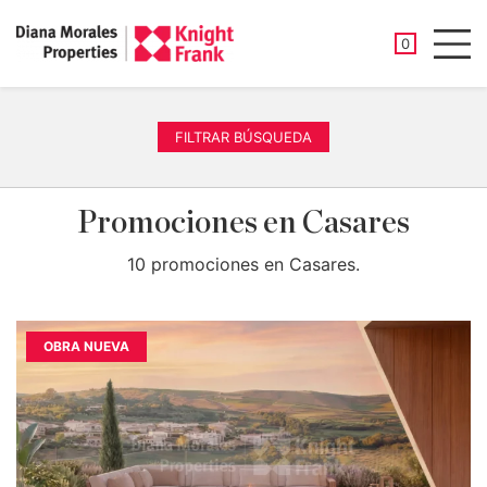
PROPIEDAD
0
Men
FILTRAR BÚSQUEDA
Promociones en Casares
10 promociones en Casares.
OBRA NUEVA