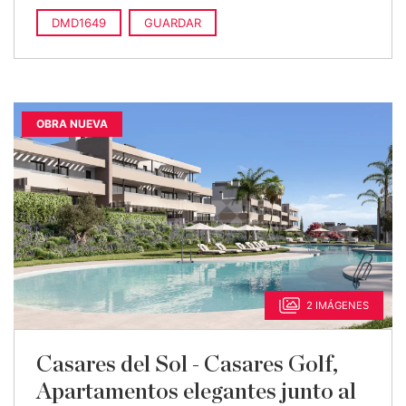
1.448.000 €
3 dorms. · 2 baños · 231 m
construido
DMD1649
GUARDAR
OBRA NUEVA
2 IMÁGENES
Casares del Sol - Casares Golf,
Apartamentos elegantes junto al