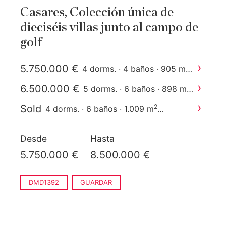
Casares, Colección única de
dieciséis villas junto al campo de
golf
›
5.750.000 €
2
4 dorms. · 4 baños · 905 m
construido
›
6.500.000 €
2
5 dorms. · 6 baños · 898 m
construido
›
Sold
2
4 dorms. · 6 baños · 1.009 m
construido
›
8.700.000 €
2
5 dorms. · 6 baños · 1.103 m
Desde
Hasta
construido
›
8.700.000 €
6 dorms. · 8 baños · 1.034
5.750.000 €
8.500.000 €
2
m
construido
DMD1392
GUARDAR