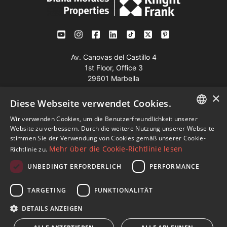
Av. Canovas del Castillo 4
1st Floor, Office 3
29601 Marbella
Auf der Karte anzeigen
×
Diese Webseite verwendet Cookies.
Wir verwenden Cookies, um die Benutzerfreundlichkeit unserer
Tel:
+34 952 765 138
ENGLISH
Website zu verbessern. Durch die weitere Nutzung unserer Webseite
Mob:
+34 601 636 766
stimmen Sie der Verwendung von Cookies gemäß unserer Cookie-
SPANISH
Mehr über die Cookie-Richtlinie lesen
Richtlinie zu.
Whatsapp:
+34 952 765 138
FRENCH
info@dmproperties.com
UNBEDINGT ERFORDERLICH
PERFORMANCE
GERMAN
www.dmproperties.com
TARGETING
FUNKTIONALITÄT
RUSSIAN
© Copyright 1989 - 2026 Diana Morales Properties Knight
DETAILS ANZEIGEN
Frank ·
Bedingungen für die Nutzung der Website
· Webdesign