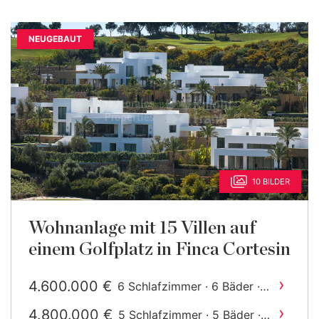
NEUGEBAUT
10 BILDER
Wohnanlage mit 15 Villen auf
einem Golfplatz in Finca Cortesin
›
4.600.000 €
6 Schlafzimmer · 6 Bäder ·
2
725 m
gebaut
›
4.800.000 €
5 Schlafzimmer · 5 Bäder ·