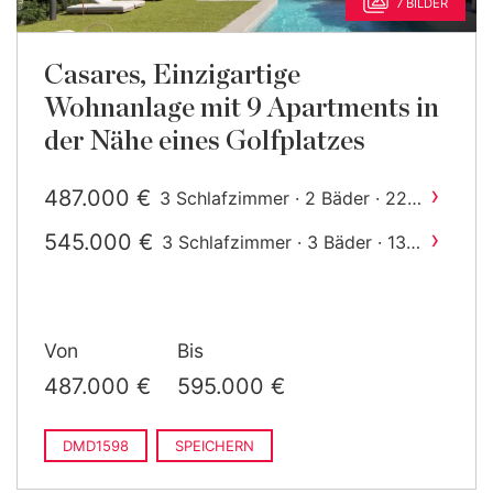
7 BILDER
Casares, Einzigartige
Wohnanlage mit 9 Apartments in
der Nähe eines Golfplatzes
›
487.000 €
3 Schlafzimmer · 2 Bäder · 227
2
m
gebaut
›
545.000 €
3 Schlafzimmer · 3 Bäder · 136
2
m
gebaut
Von
Bis
487.000 €
595.000 €
DMD1598
SPEICHERN