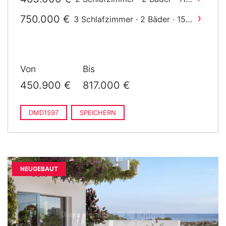
2
m
gebaut
›
750.000 €
3 Schlafzimmer · 2 Bäder · 150
2
m
gebaut
Von
Bis
450.900 €
817.000 €
DMD1597
SPEICHERN
NEUGEBAUT