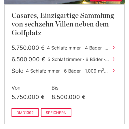
Casares, Einzigartige Sammlung
von sechzehn Villen neben dem
Golfplatz
›
5.750.000 €
4 Schlafzimmer · 4 Bäder ·
2
905 m
gebaut
›
6.500.000 €
5 Schlafzimmer · 6 Bäder ·
2
898 m
gebaut
›
Sold
2
4 Schlafzimmer · 6 Bäder · 1.009 m
gebaut
›
8.700.000 €
5 Schlafzimmer · 6 Bäder ·
Von
Bis
2
1.103 m
gebaut
›
8.700.000 €
6 Schlafzimmer · 8 Bäder ·
5.750.000 €
8.500.000 €
2
1.034 m
gebaut
DMD1392
SPEICHERN