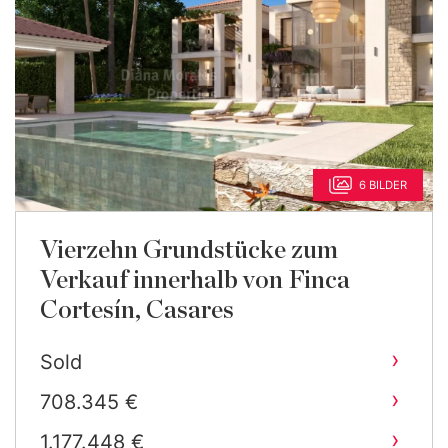
6 BILDER
Vierzehn Grundstücke zum
Verkauf innerhalb von Finca
Cortesín, Casares
›
Sold
›
708.345 €
›
1.177.448 €