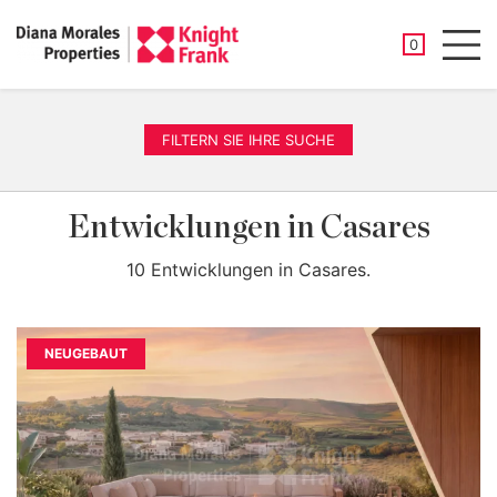
GESPEICHER
0
Men
FILTERN SIE IHRE SUCHE
Entwicklungen in Casares
10 Entwicklungen in Casares.
NEUGEBAUT