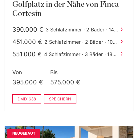
Golfplatz in der Nähe von Finca
Cortesin
›
390.000 €
3 Schlafzimmer · 2 Bäder · 148
2
m
gebaut
›
451.000 €
2 Schlafzimmer · 2 Bäder · 101
2
m
gebaut
›
551.000 €
4 Schlafzimmer · 3 Bäder · 180
2
m
gebaut
Von
Bis
395.000 €
575.000 €
DMD1638
SPEICHERN
NEUGEBAUT