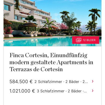
12 BILDER
Finca Cortesin, Einundfünfzig
modern gestaltete Apartments in
Terrazas de Cortesin
›
584.500 €
2 Schlafzimmer · 2 Bäder · 242
2
m
gebaut
›
1.021.000 €
3 Schlafzimmer · 2 Bäder ·
2
268 m
gebaut