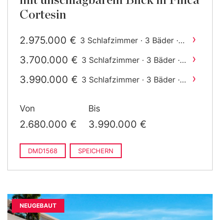
mit unschlagbarem Blick in Finca
Cortesin
›
2.975.000 €
3 Schlafzimmer · 3 Bäder ·
2
365 m
gebaut
›
3.700.000 €
3 Schlafzimmer · 3 Bäder ·
2
342 m
gebaut
›
3.990.000 €
3 Schlafzimmer · 3 Bäder ·
2
355 m
gebaut
Von
Bis
2.680.000 €
3.990.000 €
DMD1568
SPEICHERN
NEUGEBAUT