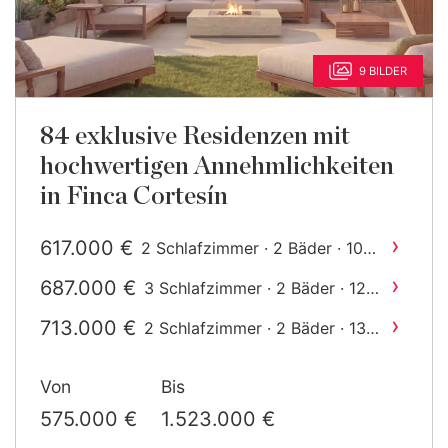
9 BILDER
84 exklusive Residenzen mit
hochwertigen Annehmlichkeiten
in Finca Cortesín
›
617.000 €
2 Schlafzimmer · 2 Bäder · 108
2
m
gebaut
›
687.000 €
3 Schlafzimmer · 2 Bäder · 122
2
m
gebaut
›
713.000 €
2 Schlafzimmer · 2 Bäder · 139
2
m
gebaut
›
784.000 €
3 Schlafzimmer · 2 Bäder · 143
Von
Bis
2
m
gebaut
›
1.011.000 €
2 Schlafzimmer · 2 Bäder ·
575.000 €
1.523.000 €
2
155 m
gebaut
›