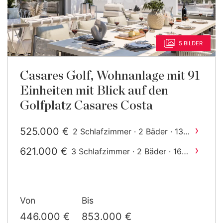
5 BILDER
Casares Golf, Wohnanlage mit 91
Einheiten mit Blick auf den
Golfplatz Casares Costa
›
525.000 €
2 Schlafzimmer · 2 Bäder · 134
2
m
gebaut
›
621.000 €
3 Schlafzimmer · 2 Bäder · 164
2
m
gebaut
Von
Bis
446.000 €
853.000 €