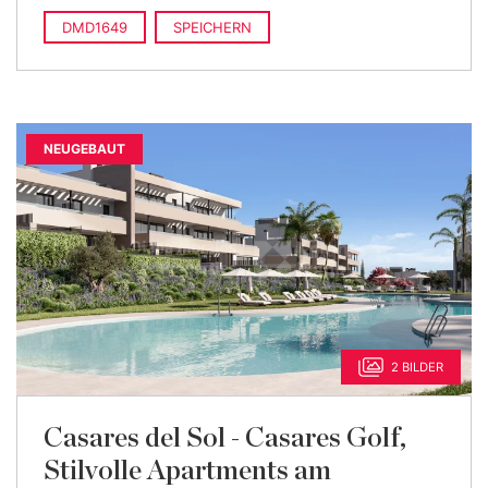
1.448.000 €
3 Schlafzimmer · 2 Bäder ·
2
231 m
gebaut
DMD1649
SPEICHERN
NEUGEBAUT
2 BILDER
Casares del Sol - Casares Golf,
Stilvolle Apartments am