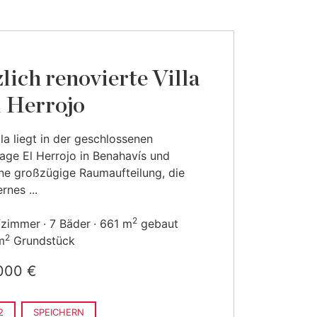
lich renovierte Villa
l Herrojo
lla liegt in der geschlossenen
ge El Herrojo in Benahavís und
ine großzügige Raumaufteilung, die
rnes ...
2
fzimmer
7 Bäder
661 m
gebaut
2
m
Grundstück
000 €
2
SPEICHERN