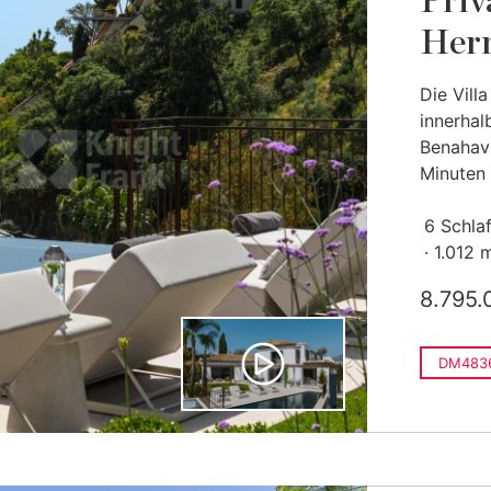
Priv
Herr
Die Vill
innerhal
Benahaví
Minuten 
6 Schla
1.012 
8.795.
DM483