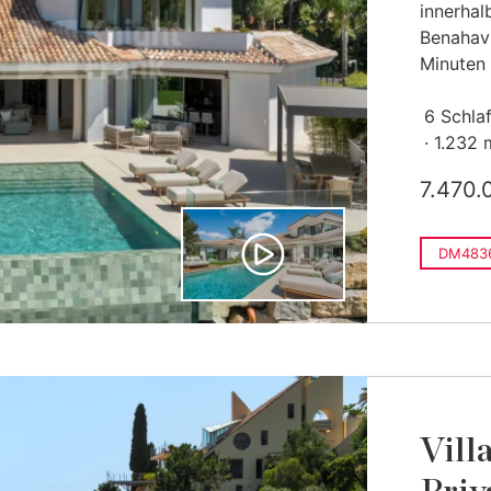
innerhal
Benahaví
Minuten 
6 Schla
1.232 
7.470.
DM483
Vill