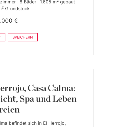
2
fzimmer
8 Bäder
1.605 m
gebaut
2
m
Grundstück
.000 €
7
SPEICHERN
errojo, Casa Calma:
icht, Spa und Leben
reien
ma befindet sich in El Herrojo,