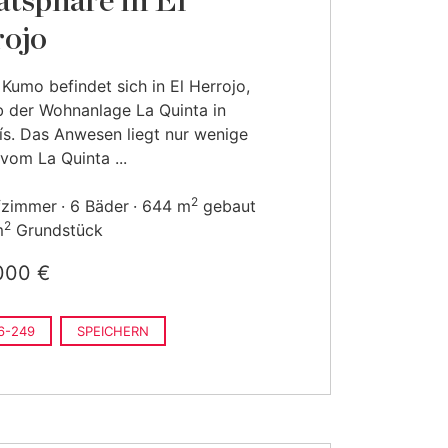
atsphäre in El
ojo
a Kumo befindet sich in El Herrojo,
b der Wohnanlage La Quinta in
s. Das Anwesen liegt nur wenige
vom La Quinta ...
2
fzimmer
6 Bäder
644 m
gebaut
2
m
Grundstück
000 €
6-249
SPEICHERN