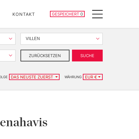
GESPEICHERTE IMMOBILIEN
KONTAKT
GESPEICHERT
0
Menu
VILLEN
ZURÜCKSETZEN
SUCHE
DAS NEUSTE ZUERST
EUR €
OLGE
WÄHRUNG
Benahavis