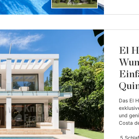
60 Bilder
El H
Wun
Einf
Quin
Das El H
exklusiv
und geni
Costa del
5 Schla