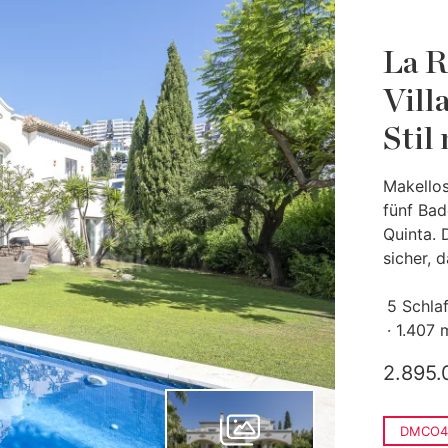
La R
Vill
Stil
Makellos
fünf Bad
Quinta. 
sicher, d
5 Schla
1.407 
2.895.
DMCO4