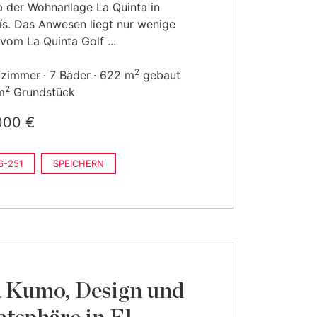
b der Wohnanlage La Quinta in
s. Das Anwesen liegt nur wenige
vom La Quinta Golf ...
2
fzimmer
7 Bäder
622 m
gebaut
2
m
Grundstück
000 €
6-251
SPEICHERN
a Kumo, Design und