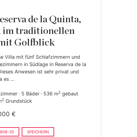
eserva de la Quinta,
a im traditionellen
 mit Golfblick
e Villa mit fünf Schlafzimmern und
ezimmern in Südlage in Reserva de la
Dieses Anwesen ist sehr privat und
a es ...
2
fzimmer
5 Bäder
536 m
gebaut
2
m
Grundstück
000 €
808-35
SPEICHERN