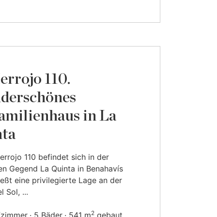
errojo 110.
derschönes
amilienhaus in La
ta
errojo 110 befindet sich in der
en Gegend La Quinta in Benahavís
eßt eine privilegierte Lage an der
 Sol, ...
2
fzimmer
5 Bäder
541 m
gebaut