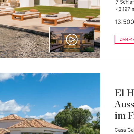
7 Schla
3.197 
13.500
DM474
El H
Auss
im F
Casa Cal