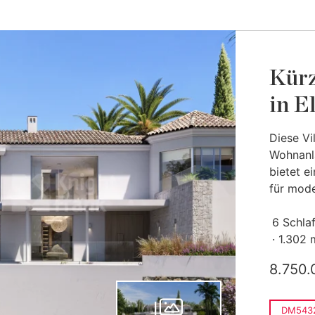
Kürz
in E
Diese Vi
Wohnanla
bietet e
für mode
6 Schla
1.302 
8.750.
DM543