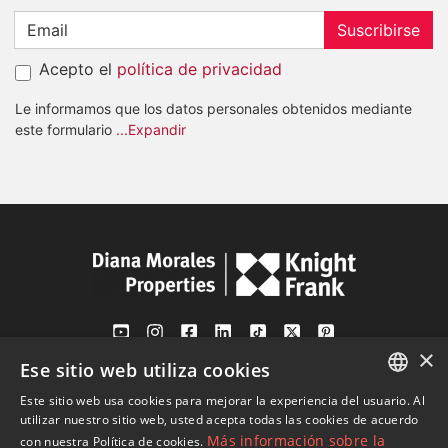
Suscribirse
Acepto el
política de privacidad
Le informamos que los datos personales obtenidos mediante
este formulario
...Expandir
×
Ese sitio web utiliza cookies
Av. Canovas del Castillo 4
1st Floor, Office 3
Este sitio web usa cookies para mejorar la experiencia del usuario. Al
ENGLISH
29601 Marbella
utilizar nuestro sitio web, usted acepta todas las cookies de acuerdo
Más información sobre la
con nuestra Política de cookies.
Ver en mapa
SPANISH