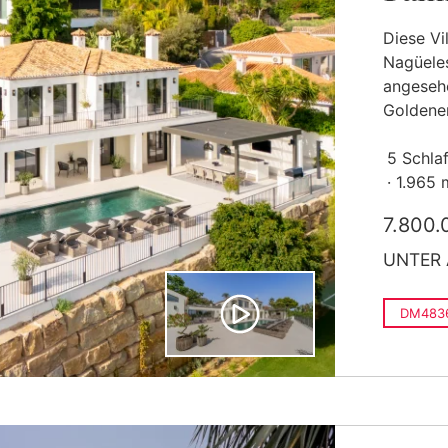
Diese Vi
Nagüeles
angeseh
Goldenen
5 Schla
1.965 
7.800.
UNTER
DM483