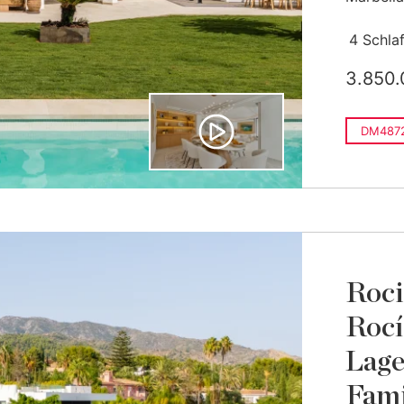
4 Schla
3.850.
DM4872
Roci
Rocí
Lage
Fami