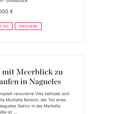
 m
Grundstück
000 €
6-150
SPEICHERN
a mit Meerblick zu
aufen in Nagueles
mplett renovierte Villa befindet sich
lla Montaña Bereich, der Teil eines
agueles Sektor in der Marbella
le ist ...