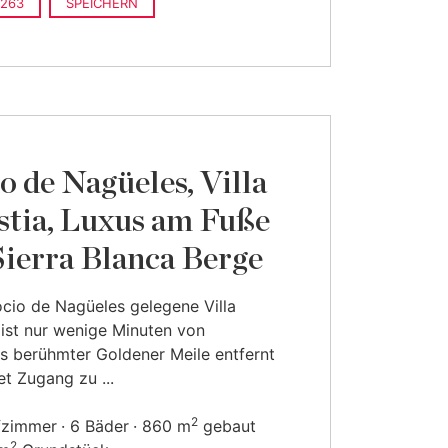
263
SPEICHERN
o de Nagüeles, Villa
stia, Luxus am Fuße
Sierra Blanca Berge
ocio de Nagüeles gelegene Villa
 ist nur wenige Minuten von
s berühmter Goldener Meile entfernt
et Zugang zu ...
2
fzimmer
6 Bäder
860 m
gebaut
2