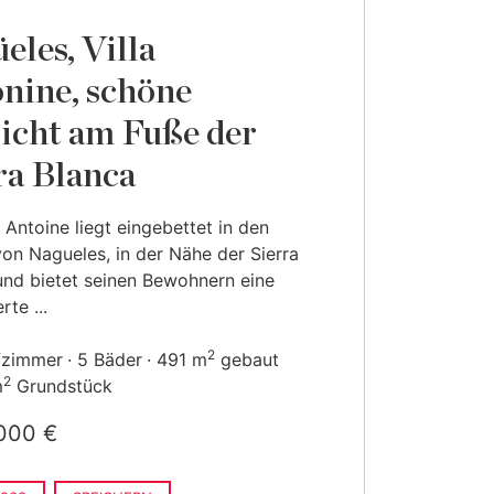
eles, Villa
nine, schöne
icht am Fuße der
ra Blanca
n Antoine liegt eingebettet in den
on Nagueles, in der Nähe der Sierra
und bietet seinen Bewohnern eine
rte ...
2
fzimmer
5 Bäder
491 m
gebaut
2
m
Grundstück
000 €