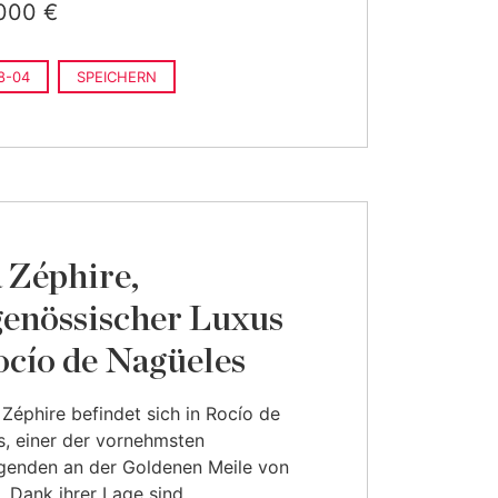
000 €
8-04
SPEICHERN
a Zéphire,
genössischer Luxus
ocío de Nagüeles
a Zéphire befindet sich in Rocío de
, einer der vornehmsten
enden an der Goldenen Meile von
. Dank ihrer Lage sind ...