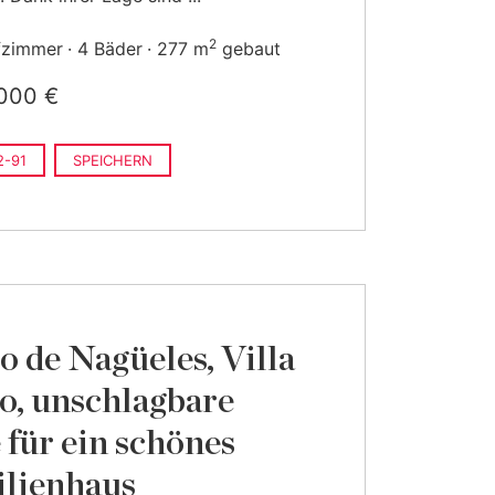
2
fzimmer
4 Bäder
277 m
gebaut
000 €
-91
SPEICHERN
o de Nagüeles, Villa
o, unschlagbare
 für ein schönes
lienhaus