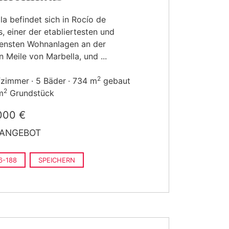
lla befindet sich in Rocío de
, einer der etabliertesten und
ensten Wohnanlagen an der
 Meile von Marbella, und ...
2
fzimmer
5 Bäder
734 m
gebaut
2
m
Grundstück
000 €
 ANGEBOT
6-188
SPEICHERN