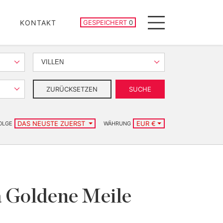
GESPEICHERTE IMMOBILIEN
KONTAKT
GESPEICHERT
0
Menu
VILLEN
ZURÜCKSETZEN
SUCHE
DAS NEUSTE ZUERST
EUR €
OLGE
WÄHRUNG
a Goldene Meile