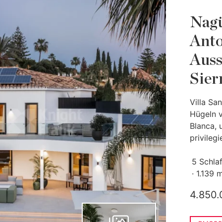
Nagü
Anto
Auss
Sier
Villa Sa
Hügeln v
Blanca, 
privilegie
5 Schla
1.139 
4.850.