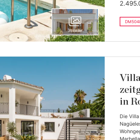
2.495.
DM504
35 Bilder
Vill
zeit
in R
Die Vill
Nagüeles
Wohngeg
Marbella