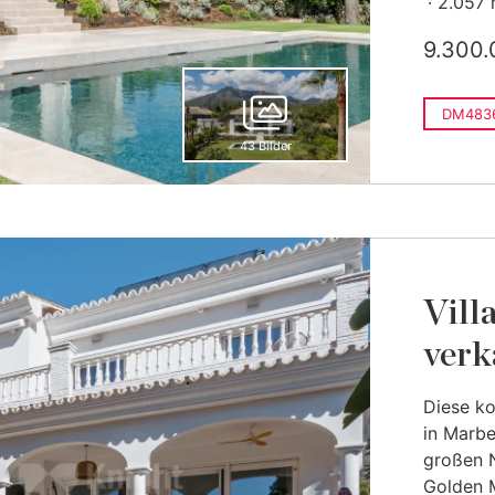
2.057
9.300.
DM483
43 Bilder
Vill
verk
Diese ko
in Marbe
großen N
Golden Mi