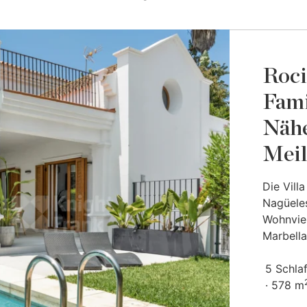
Roci
Fami
Nähe
Meil
Die Vill
Nagüeles
Wohnvier
Marbella
5 Schla
578 m