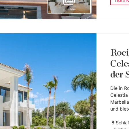
DMCO5
35 Bilder
Roci
Cele
der 
Die in R
Celestia
Marbella
und biet
6 Schla