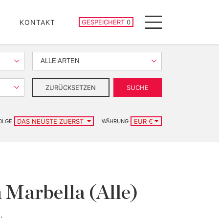
GESPEICHERTE IMMOBILIEN
KONTAKT
GESPEICHERT
0
Menu
ALLE ARTEN
ZURÜCKSETZEN
SUCHE
DAS NEUSTE ZUERST
EUR €
OLGE
WÄHRUNG
 Marbella (Alle)
.