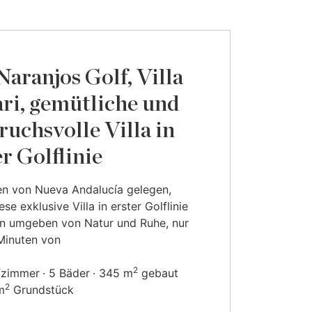
Naranjos Golf, Villa
ri, gemütliche und
ruchsvolle Villa in
er Golflinie
en von Nueva Andalucía gelegen,
ese exklusive Villa in erster Golflinie
en umgeben von Natur und Ruhe, nur
Minuten von
2
fzimmer
5 Bäder
345 m
gebaut
2
m
Grundstück