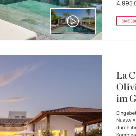
4.995.
DM538
La C
Oliv
im G
Eingebet
Nueva An
durch ih
Kombinat