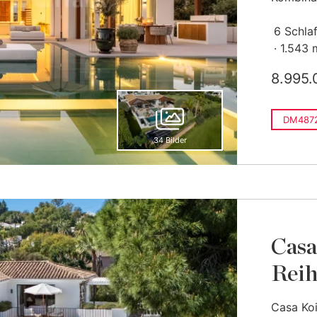
6 Schla
1.543 
8.995.
DM4872
34 Bilder
Casa 
Reih
Casa Koi