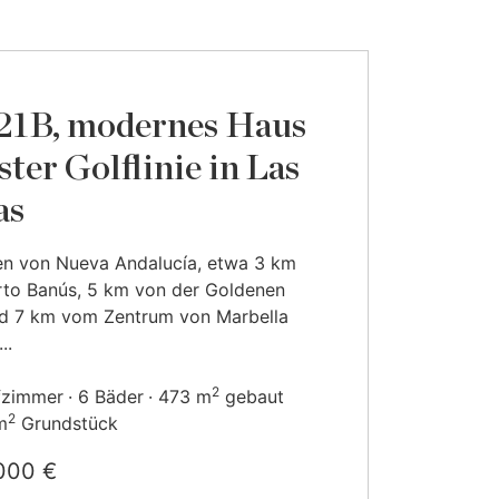
21B, modernes Haus
ster Golflinie in Las
as
en von Nueva Andalucía, etwa 3 km
rto Banús, 5 km von der Goldenen
nd 7 km vom Zentrum von Marbella
..
2
fzimmer
6 Bäder
473 m
gebaut
2
m
Grundstück
000 €