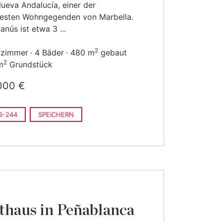
Nueva Andalucía, einer der
rtesten Wohngegenden von Marbella.
anús ist etwa 3 ...
2
fzimmer
4 Bäder
480 m
gebaut
2
m
Grundstück
000 €
6-244
SPEICHERN
thaus in Peñablanca