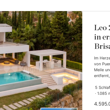
Leo 
in er
Bris
Im Herz
von Pue
Meile u
entfernt,.
5 Schla
1.085 
4.595.