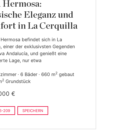
a Hermosa:
sische Eleganz und
ort in La Cerquilla
a Hermosa befindet sich in La
a, einer der exklusivsten Gegenden
a Andalucía, und genießt eine
ierte Lage, nur etwa
2
fzimmer
6 Bäder
660 m
gebaut
2
m
Grundstück
000 €
6-209
SPEICHERN