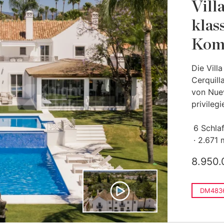
Vill
klas
Komf
Die Vill
Cerquill
von Nuev
privileg
6 Schla
2.671 
8.950.
DM483