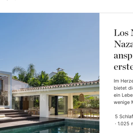
Los 
Naza
ansp
erst
Im Herz
bietet di
ein Leb
wenige 
5 Schla
1.025 