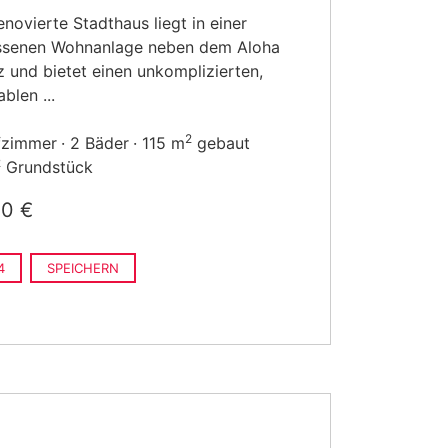
enovierte Stadthaus liegt in einer
ssenen Wohnanlage neben dem Aloha
z und bietet einen unkomplizierten,
blen ...
2
fzimmer
2 Bäder
115 m
gebaut
2
Grundstück
00 €
4
SPEICHERN