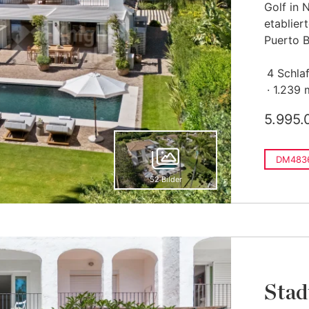
Golf in 
etablie
Puerto B
4 Schla
1.239 
5.995.
DM483
52 Bilder
Stad