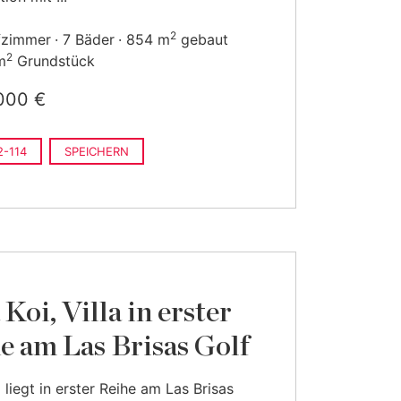
2
fzimmer
7 Bäder
854 m
gebaut
2
m
Grundstück
000 €
-114
SPEICHERN
Koi, Villa in erster
e am Las Brisas Golf
 liegt in erster Reihe am Las Brisas