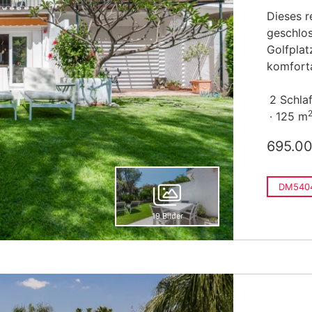
Dieses r
geschlo
Golfplat
komforta
2 Schla
125 m
695.0
DM540
19 Bilder